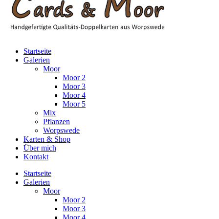
Startseite
Galerien
Moor
Moor 2
Moor 3
Moor 4
Moor 5
Mix
Pflanzen
Worpswede
Karten & Shop
Über mich
Kontakt
Startseite
Galerien
Moor
Moor 2
Moor 3
Moor 4