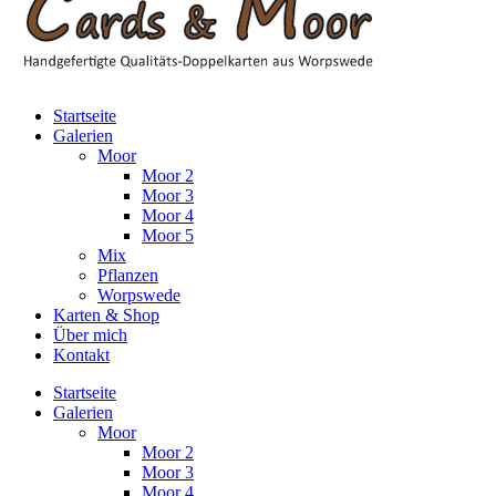
Startseite
Galerien
Moor
Moor 2
Moor 3
Moor 4
Moor 5
Mix
Pflanzen
Worpswede
Karten & Shop
Über mich
Kontakt
Startseite
Galerien
Moor
Moor 2
Moor 3
Moor 4