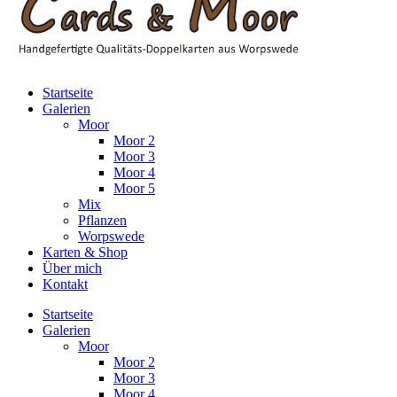
Startseite
Galerien
Moor
Moor 2
Moor 3
Moor 4
Moor 5
Mix
Pflanzen
Worpswede
Karten & Shop
Über mich
Kontakt
Startseite
Galerien
Moor
Moor 2
Moor 3
Moor 4