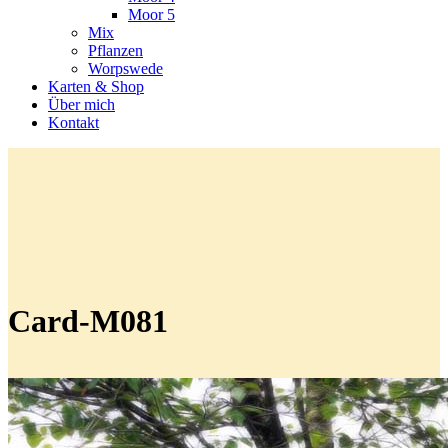
Moor 5
Mix
Pflanzen
Worpswede
Karten & Shop
Über mich
Kontakt
Card-M081