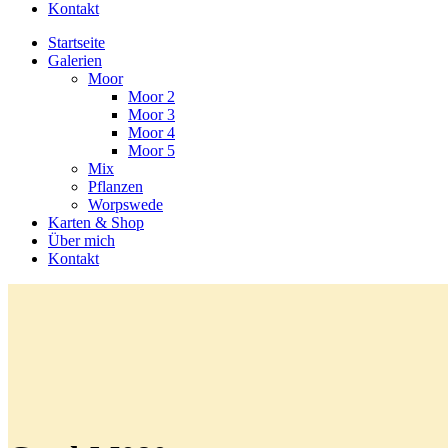
Kontakt
Startseite
Galerien
Moor
Moor 2
Moor 3
Moor 4
Moor 5
Mix
Pflanzen
Worpswede
Karten & Shop
Über mich
Kontakt