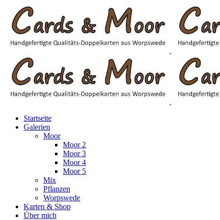
Startseite
Galerien
Moor
Moor 2
Moor 3
Moor 4
Moor 5
Mix
Pflanzen
Worpswede
Karten & Shop
Über mich