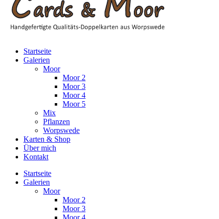
Startseite
Galerien
Moor
Moor 2
Moor 3
Moor 4
Moor 5
Mix
Pflanzen
Worpswede
Karten & Shop
Über mich
Kontakt
Startseite
Galerien
Moor
Moor 2
Moor 3
Moor 4