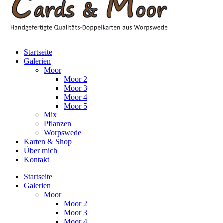
Startseite
Galerien
Moor
Moor 2
Moor 3
Moor 4
Moor 5
Mix
Pflanzen
Worpswede
Karten & Shop
Über mich
Kontakt
Startseite
Galerien
Moor
Moor 2
Moor 3
Moor 4