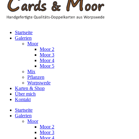
Startseite
Galerien
Moor
Moor 2
Moor 3
Moor 4
Moor 5
Mix
Pflanzen
Worpswede
Karten & Shop
Über mich
Kontakt
Startseite
Galerien
Moor
Moor 2
Moor 3
Moor 4