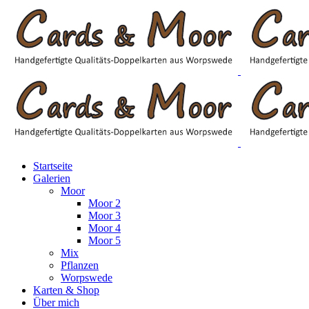
Startseite
Galerien
Moor
Moor 2
Moor 3
Moor 4
Moor 5
Mix
Pflanzen
Worpswede
Karten & Shop
Über mich