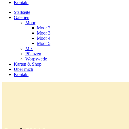
Kontakt
Startseite
Galerien
Moor
Moor 2
Moor 3
Moor 4
Moor 5
Mix
Pflanzen
Worpswede
Karten & Shop
Über mich
Kontakt