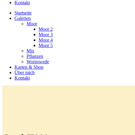
Kontakt
Startseite
Galerien
Moor
Moor 2
Moor 3
Moor 4
Moor 5
Mix
Pflanzen
Worpswede
Karten & Shop
Über mich
Kontakt