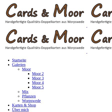
Startseite
Galerien
Moor
Moor 2
Moor 3
Moor 4
Moor 5
Mix
Pflanzen
Worpswede
Karten & Shop
Über mich