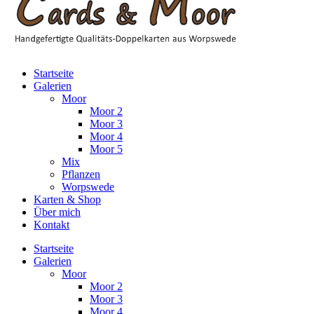
Startseite
Galerien
Moor
Moor 2
Moor 3
Moor 4
Moor 5
Mix
Pflanzen
Worpswede
Karten & Shop
Über mich
Kontakt
Startseite
Galerien
Moor
Moor 2
Moor 3
Moor 4