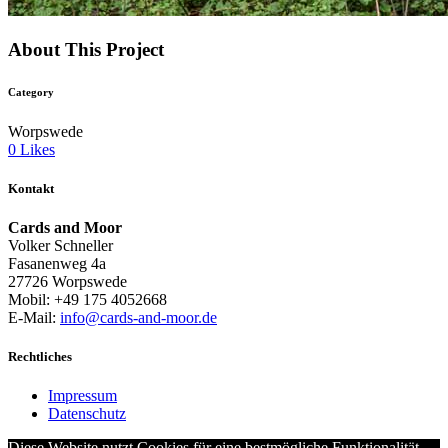
About This Project
Category
Worpswede
0
Likes
Kontakt
Cards and Moor
Volker Schneller
Fasanenweg 4a
27726 Worpswede
Mobil: +49 175 4052668
E-Mail:
info@cards-and-moor.de
Rechtliches
Impressum
Datenschutz
Diese Website nutzt Cookies für eine bestmögliche Funktionalität.