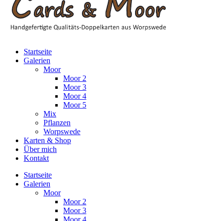
Startseite
Galerien
Moor
Moor 2
Moor 3
Moor 4
Moor 5
Mix
Pflanzen
Worpswede
Karten & Shop
Über mich
Kontakt
Startseite
Galerien
Moor
Moor 2
Moor 3
Moor 4