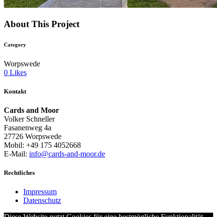
About This Project
Category
Worpswede
0
Likes
Kontakt
Cards and Moor
Volker Schneller
Fasanenweg 4a
27726 Worpswede
Mobil: +49 175 4052668
E-Mail:
info@cards-and-moor.de
Rechtliches
Impressum
Datenschutz
Diese Website nutzt Cookies für eine bestmögliche Funktionalität.