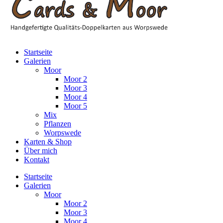
Startseite
Galerien
Moor
Moor 2
Moor 3
Moor 4
Moor 5
Mix
Pflanzen
Worpswede
Karten & Shop
Über mich
Kontakt
Startseite
Galerien
Moor
Moor 2
Moor 3
Moor 4