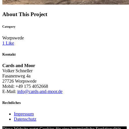
About This Project
Category
Worpswede
1
Like
Kontakt
Cards and Moor
Volker Schneller
Fasanenweg 4a
27726 Worpswede
Mobil: +49 175 4052668
E-Mail:
info@cards-and-moor.de
Rechtliches
Impressum
Datenschutz
Diese Website nutzt Cookies für eine bestmögliche Funktionalität.