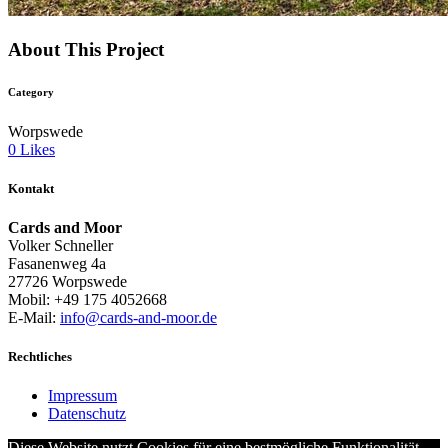
About This Project
Category
Worpswede
0
Likes
Kontakt
Cards and Moor
Volker Schneller
Fasanenweg 4a
27726 Worpswede
Mobil: +49 175 4052668
E-Mail:
info@cards-and-moor.de
Rechtliches
Impressum
Datenschutz
Diese Website nutzt Cookies für eine bestmögliche Funktionalität.