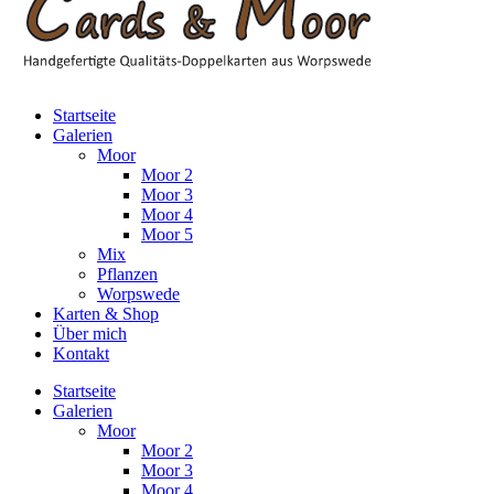
Startseite
Galerien
Moor
Moor 2
Moor 3
Moor 4
Moor 5
Mix
Pflanzen
Worpswede
Karten & Shop
Über mich
Kontakt
Startseite
Galerien
Moor
Moor 2
Moor 3
Moor 4