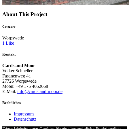
About This Project
Category
Worpswede
1
Like
Kontakt
Cards and Moor
Volker Schneller
Fasanenweg 4a
27726 Worpswede
Mobil: +49 175 4052668
E-Mail:
info@cards-and-moor.de
Rechtliches
Impressum
Datenschutz
Diese Website nutzt Cookies für eine bestmögliche Funktionalität.