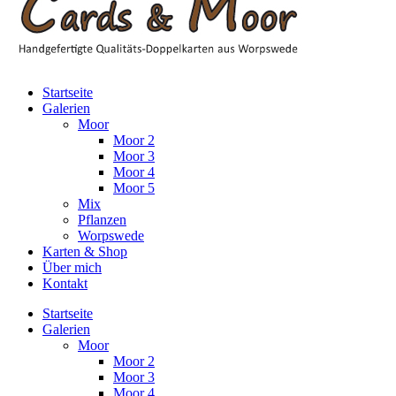
Startseite
Galerien
Moor
Moor 2
Moor 3
Moor 4
Moor 5
Mix
Pflanzen
Worpswede
Karten & Shop
Über mich
Kontakt
Startseite
Galerien
Moor
Moor 2
Moor 3
Moor 4