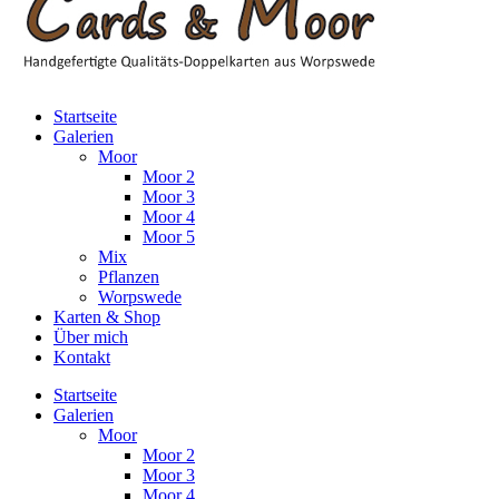
Startseite
Galerien
Moor
Moor 2
Moor 3
Moor 4
Moor 5
Mix
Pflanzen
Worpswede
Karten & Shop
Über mich
Kontakt
Startseite
Galerien
Moor
Moor 2
Moor 3
Moor 4