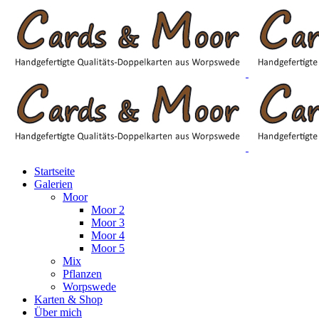
Startseite
Galerien
Moor
Moor 2
Moor 3
Moor 4
Moor 5
Mix
Pflanzen
Worpswede
Karten & Shop
Über mich