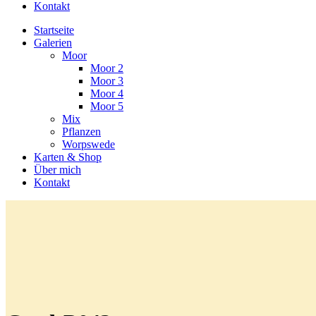
Kontakt
Startseite
Galerien
Moor
Moor 2
Moor 3
Moor 4
Moor 5
Mix
Pflanzen
Worpswede
Karten & Shop
Über mich
Kontakt