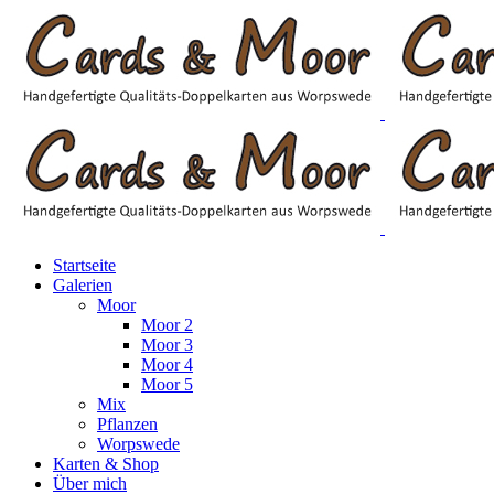
Startseite
Galerien
Moor
Moor 2
Moor 3
Moor 4
Moor 5
Mix
Pflanzen
Worpswede
Karten & Shop
Über mich