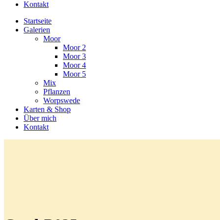
Kontakt
Startseite
Galerien
Moor
Moor 2
Moor 3
Moor 4
Moor 5
Mix
Pflanzen
Worpswede
Karten & Shop
Über mich
Kontakt