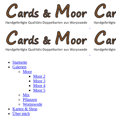
Startseite
Galerien
Moor
Moor 2
Moor 3
Moor 4
Moor 5
Mix
Pflanzen
Worpswede
Karten & Shop
Über mich