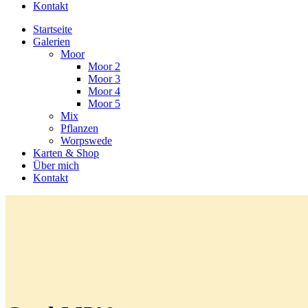
Kontakt
Startseite
Galerien
Moor
Moor 2
Moor 3
Moor 4
Moor 5
Mix
Pflanzen
Worpswede
Karten & Shop
Über mich
Kontakt