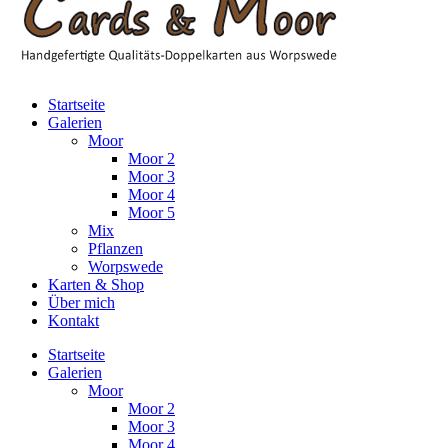
Startseite
Galerien
Moor
Moor 2
Moor 3
Moor 4
Moor 5
Mix
Pflanzen
Worpswede
Karten & Shop
Über mich
Kontakt
Startseite
Galerien
Moor
Moor 2
Moor 3
Moor 4