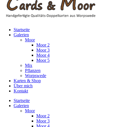
Startseite
Galerien
Moor
Moor 2
Moor 3
Moor 4
Moor 5
Mix
Pflanzen
Worpswede
Karten & Shop
Über mich
Kontakt
Startseite
Galerien
Moor
Moor 2
Moor 3
Moor 4