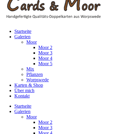
Startseite
Galerien
Moor
Moor 2
Moor 3
Moor 4
Moor 5
Mix
Pflanzen
Worpswede
Karten & Shop
Über mich
Kontakt
Startseite
Galerien
Moor
Moor 2
Moor 3
Moor 4