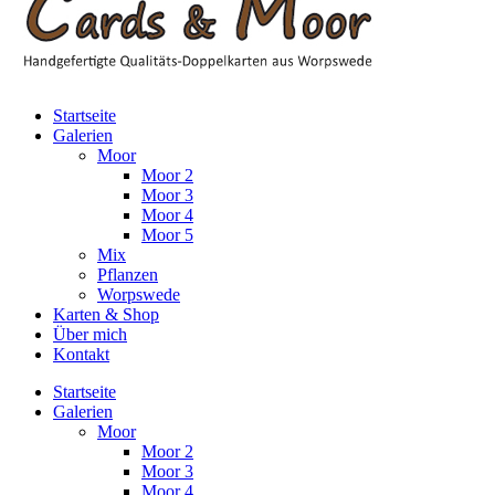
Startseite
Galerien
Moor
Moor 2
Moor 3
Moor 4
Moor 5
Mix
Pflanzen
Worpswede
Karten & Shop
Über mich
Kontakt
Startseite
Galerien
Moor
Moor 2
Moor 3
Moor 4