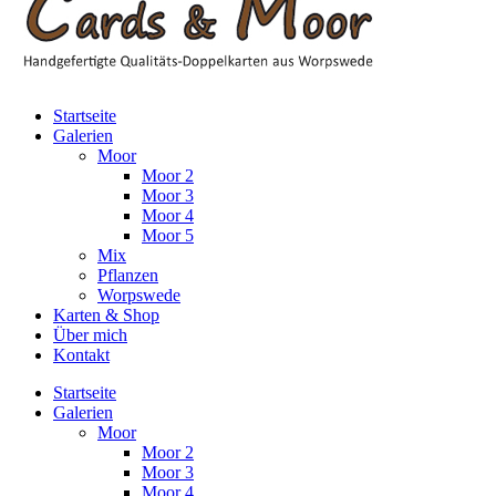
Startseite
Galerien
Moor
Moor 2
Moor 3
Moor 4
Moor 5
Mix
Pflanzen
Worpswede
Karten & Shop
Über mich
Kontakt
Startseite
Galerien
Moor
Moor 2
Moor 3
Moor 4