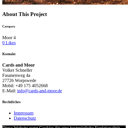
About This Project
Category
Moor 4
0
Likes
Kontakt
Cards and Moor
Volker Schneller
Fasanenweg 4a
27726 Worpswede
Mobil: +49 175 4052668
E-Mail:
info@cards-and-moor.de
Rechtliches
Impressum
Datenschutz
Diese Website nutzt Cookies für eine bestmögliche Funktionalität.