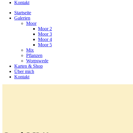
Kontakt
Startseite
Galerien
Moor
Moor 2
Moor 3
Moor 4
Moor 5
Mix
Pflanzen
Worpswede
Karten & Shop
Über mich
Kontakt