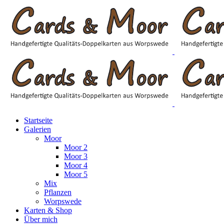
Startseite
Galerien
Moor
Moor 2
Moor 3
Moor 4
Moor 5
Mix
Pflanzen
Worpswede
Karten & Shop
Über mich