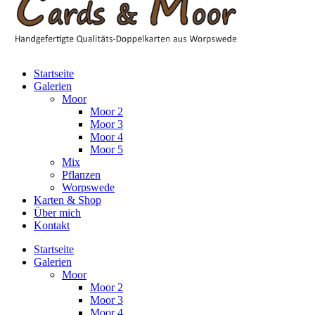
Startseite
Galerien
Moor
Moor 2
Moor 3
Moor 4
Moor 5
Mix
Pflanzen
Worpswede
Karten & Shop
Über mich
Kontakt
Startseite
Galerien
Moor
Moor 2
Moor 3
Moor 4