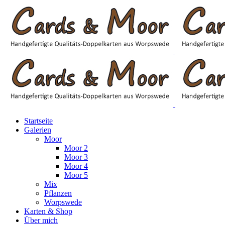
Startseite
Galerien
Moor
Moor 2
Moor 3
Moor 4
Moor 5
Mix
Pflanzen
Worpswede
Karten & Shop
Über mich