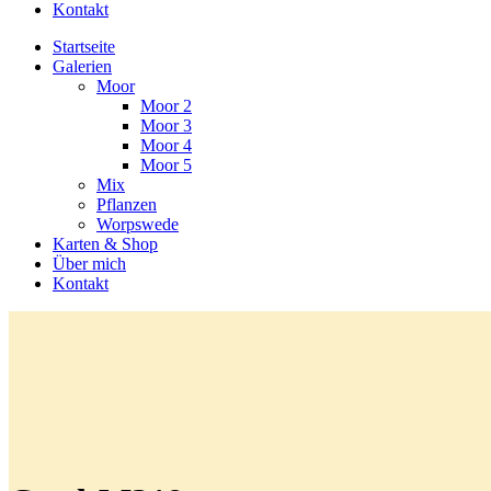
Kontakt
Startseite
Galerien
Moor
Moor 2
Moor 3
Moor 4
Moor 5
Mix
Pflanzen
Worpswede
Karten & Shop
Über mich
Kontakt