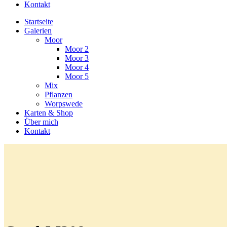
Kontakt
Startseite
Galerien
Moor
Moor 2
Moor 3
Moor 4
Moor 5
Mix
Pflanzen
Worpswede
Karten & Shop
Über mich
Kontakt