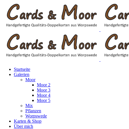
Startseite
Galerien
Moor
Moor 2
Moor 3
Moor 4
Moor 5
Mix
Pflanzen
Worpswede
Karten & Shop
Über mich