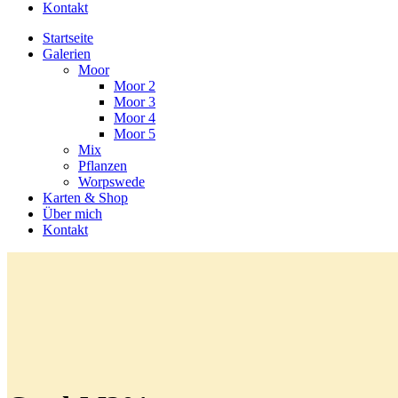
Kontakt
Startseite
Galerien
Moor
Moor 2
Moor 3
Moor 4
Moor 5
Mix
Pflanzen
Worpswede
Karten & Shop
Über mich
Kontakt