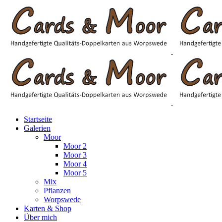
Startseite
Galerien
Moor
Moor 2
Moor 3
Moor 4
Moor 5
Mix
Pflanzen
Worpswede
Karten & Shop
Über mich