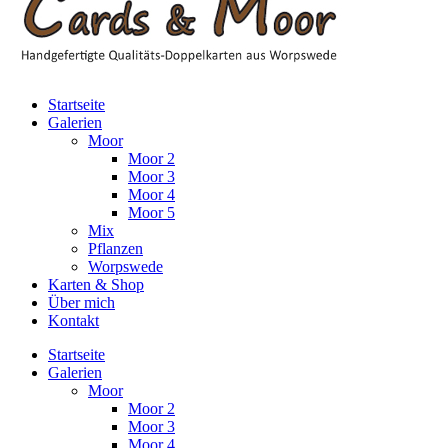
Startseite
Galerien
Moor
Moor 2
Moor 3
Moor 4
Moor 5
Mix
Pflanzen
Worpswede
Karten & Shop
Über mich
Kontakt
Startseite
Galerien
Moor
Moor 2
Moor 3
Moor 4