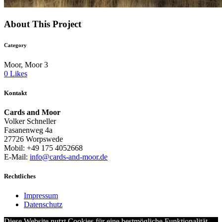
About This Project
Category
Moor, Moor 3
0
Likes
Kontakt
Cards and Moor
Volker Schneller
Fasanenweg 4a
27726 Worpswede
Mobil: +49 175 4052668
E-Mail:
info@cards-and-moor.de
Rechtliches
Impressum
Datenschutz
Diese Website nutzt Cookies für eine bestmögliche Funktionalität.