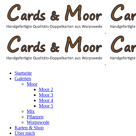
Startseite
Galerien
Moor
Moor 2
Moor 3
Moor 4
Moor 5
Mix
Pflanzen
Worpswede
Karten & Shop
Über mich