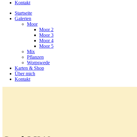
Kontakt
Startseite
Galerien
Moor
Moor 2
Moor 3
Moor 4
Moor 5
Mix
Pflanzen
Worpswede
Karten & Shop
Über mich
Kontakt