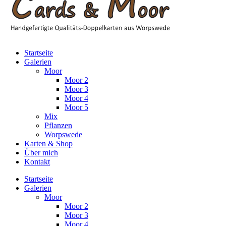
Startseite
Galerien
Moor
Moor 2
Moor 3
Moor 4
Moor 5
Mix
Pflanzen
Worpswede
Karten & Shop
Über mich
Kontakt
Startseite
Galerien
Moor
Moor 2
Moor 3
Moor 4