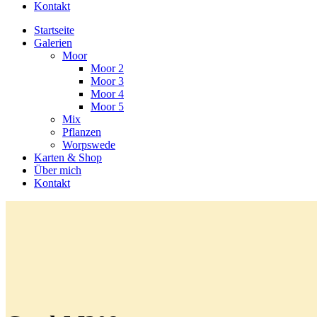
Kontakt
Startseite
Galerien
Moor
Moor 2
Moor 3
Moor 4
Moor 5
Mix
Pflanzen
Worpswede
Karten & Shop
Über mich
Kontakt