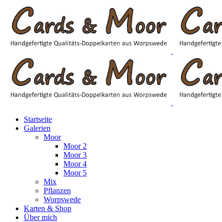
Startseite
Galerien
Moor
Moor 2
Moor 3
Moor 4
Moor 5
Mix
Pflanzen
Worpswede
Karten & Shop
Über mich