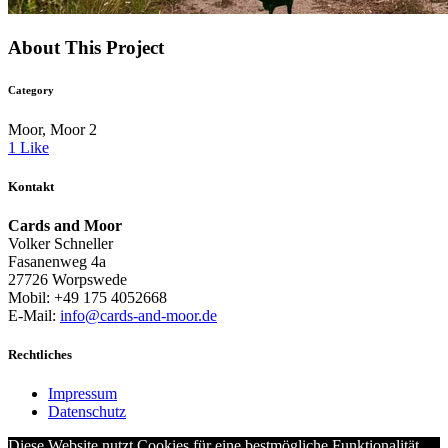
About This Project
Category
Moor, Moor 2
1
Like
Kontakt
Cards and Moor
Volker Schneller
Fasanenweg 4a
27726 Worpswede
Mobil: +49 175 4052668
E-Mail:
info@cards-and-moor.de
Rechtliches
Impressum
Datenschutz
Diese Website nutzt Cookies für eine bestmögliche Funktionalität.