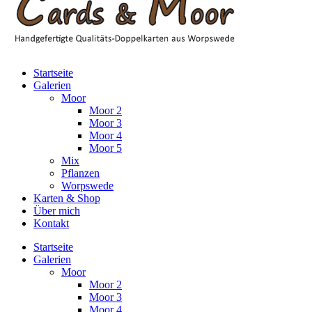
Startseite
Galerien
Moor
Moor 2
Moor 3
Moor 4
Moor 5
Mix
Pflanzen
Worpswede
Karten & Shop
Über mich
Kontakt
Startseite
Galerien
Moor
Moor 2
Moor 3
Moor 4