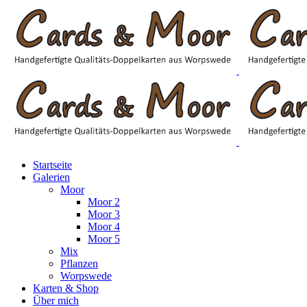
Startseite
Galerien
Moor
Moor 2
Moor 3
Moor 4
Moor 5
Mix
Pflanzen
Worpswede
Karten & Shop
Über mich