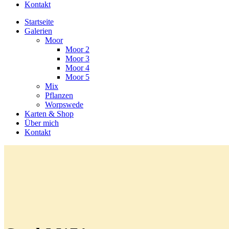
Kontakt
Startseite
Galerien
Moor
Moor 2
Moor 3
Moor 4
Moor 5
Mix
Pflanzen
Worpswede
Karten & Shop
Über mich
Kontakt