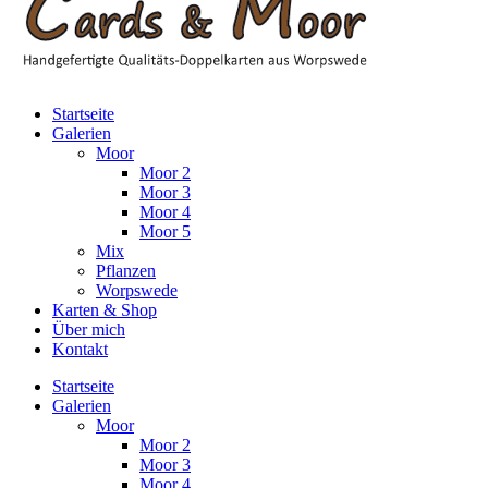
Startseite
Galerien
Moor
Moor 2
Moor 3
Moor 4
Moor 5
Mix
Pflanzen
Worpswede
Karten & Shop
Über mich
Kontakt
Startseite
Galerien
Moor
Moor 2
Moor 3
Moor 4