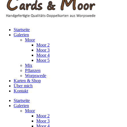
Startseite
Galerien
Moor
Moor 2
Moor 3
Moor 4
Moor 5
Mix
Pflanzen
Worpswede
Karten & Shop
Über mich
Kontakt
Startseite
Galerien
Moor
Moor 2
Moor 3
Moor 4