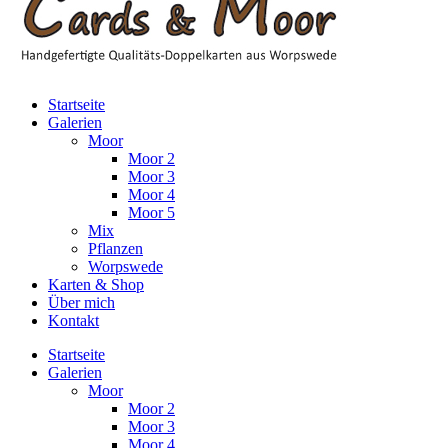
Startseite
Galerien
Moor
Moor 2
Moor 3
Moor 4
Moor 5
Mix
Pflanzen
Worpswede
Karten & Shop
Über mich
Kontakt
Startseite
Galerien
Moor
Moor 2
Moor 3
Moor 4