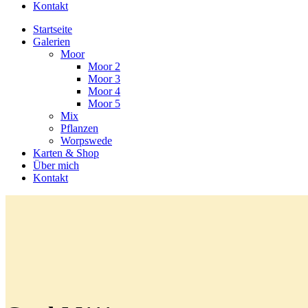
Kontakt
Startseite
Galerien
Moor
Moor 2
Moor 3
Moor 4
Moor 5
Mix
Pflanzen
Worpswede
Karten & Shop
Über mich
Kontakt