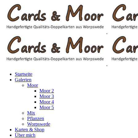
Startseite
Galerien
Moor
Moor 2
Moor 3
Moor 4
Moor 5
Mix
Pflanzen
Worpswede
Karten & Shop
Über mich