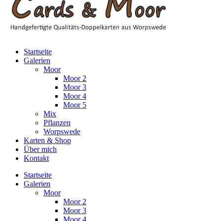
Startseite
Galerien
Moor
Moor 2
Moor 3
Moor 4
Moor 5
Mix
Pflanzen
Worpswede
Karten & Shop
Über mich
Kontakt
Startseite
Galerien
Moor
Moor 2
Moor 3
Moor 4