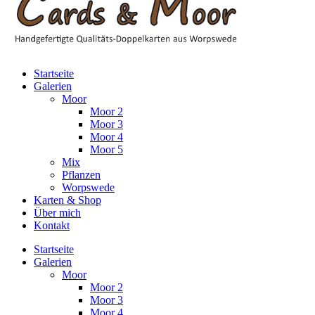
Startseite
Galerien
Moor
Moor 2
Moor 3
Moor 4
Moor 5
Mix
Pflanzen
Worpswede
Karten & Shop
Über mich
Kontakt
Startseite
Galerien
Moor
Moor 2
Moor 3
Moor 4