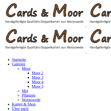
Startseite
Galerien
Moor
Moor 2
Moor 3
Moor 4
Moor 5
Mix
Pflanzen
Worpswede
Karten & Shop
Über mich