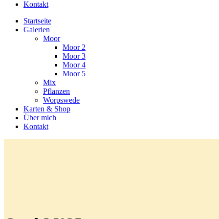
Kontakt
Startseite
Galerien
Moor
Moor 2
Moor 3
Moor 4
Moor 5
Mix
Pflanzen
Worpswede
Karten & Shop
Über mich
Kontakt